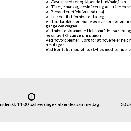
Gavnlig ved tør og kløende hud/hale/man
Til regelmæssig desinficering af stråler/hov
Behandler effektivt mod utøj
Er med til at forhindre flueæg
Ved hudproblemer: Spray og masser det grundi
gange om dagen
Ved mindre skrammer: Hold området så rent og
og spray
1-2 gange om dagen
Ved hovproblemer: Sørg for at hovene er helt 
om dagen
Ved kontakt med øjne, skylles med tempere
t inden kl. 14:00 på hverdage - afsendes samme dag
30 d