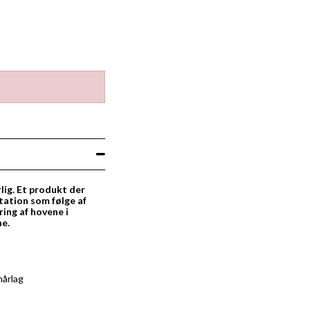
lig. Et produkt der
tation som følge af
ring af hovene i
ne.
hårlag