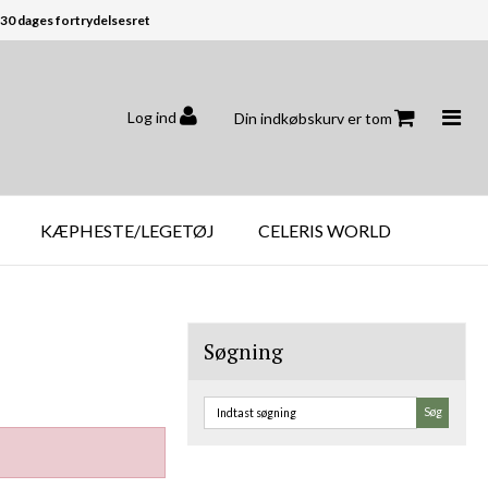
30 dages fortrydelsesret
Log ind
Din indkøbskurv er tom
KÆPHESTE/LEGETØJ
CELERIS WORLD
Søgning
Søg