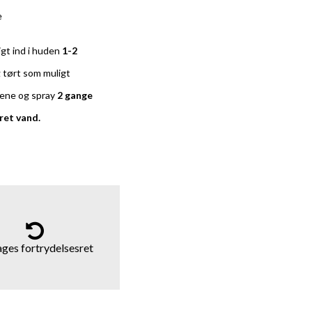
e
gt ind i huden
1-2
 tørt som muligt
rene og spray
2 gange
ret vand.
ages fortrydelsesret