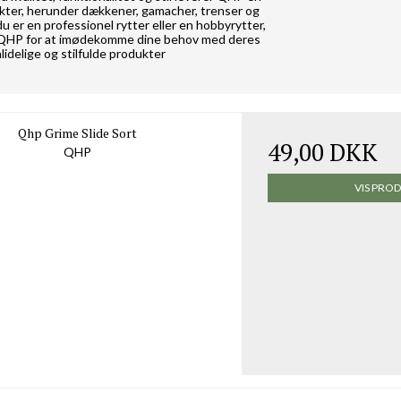
ukter, herunder dækkener, gamacher, trenser og
u er en professionel rytter eller en hobbyrytter,
QHP for at imødekomme dine behov med deres
lidelige og stilfulde produkter
Qhp Grime Slide Sort
49,00 DKK
QHP
VIS PRO