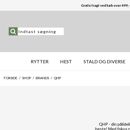
Gratis fragt ved køb over 499,-
RYTTER
HEST
STALD OG DIVERSE
FORSIDE
/
SHOP
/
BRANDS
/
QHP
QHP - din pålideli
heste! Med fokus på