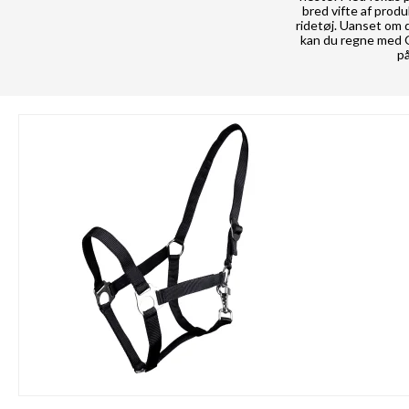
bred vifte af prod
ridetøj. Uanset om d
kan du regne med 
på