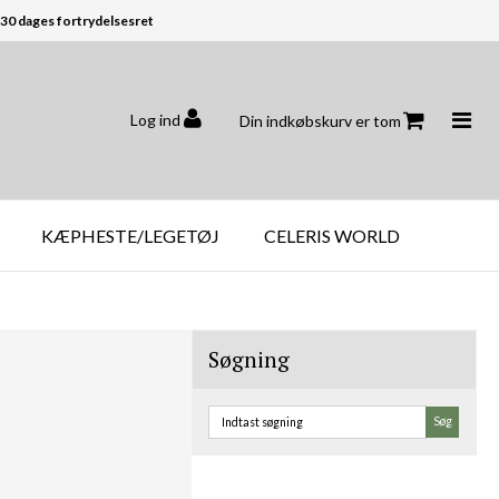
30 dages fortrydelsesret
Log ind
Din indkøbskurv er tom
KÆPHESTE/LEGETØJ
CELERIS WORLD
Søgning
Søg