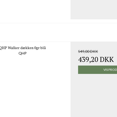
QHP Walker dækken 0gr blå
549,00 DKK
QHP
439,20 DKK
VIS PRO