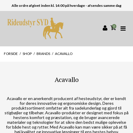
Alle ordre afgivet inden kl. 14:00 på hverdage - afsendes samme dag
0
FORSIDE
/
SHOP
/
BRANDS
/
ACAVALLO
Acavallo
Acavallo er en anerkendt producent af hesteudstyr, der er kendt
for deres innovative og ergonomiske design. Deres
produktsortiment omfatter alt fra sadelunderlag og gjord til
stigbøjler og tilbehør. Acavallo-produkter er designet med fokus på
hestens komfort og præstation, og de bruger avancerede
materialer og teknologier for at sikre den bedst mulige oplevelse
for både hest og rytter. Med Acavallo kan man være sikker på at få
høj kvalitet og innovative løsninger til ens hestes behov.