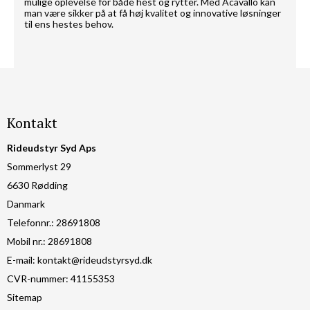
mulige oplevelse for både hest og rytter. Med Acavallo kan
man være sikker på at få høj kvalitet og innovative løsninger
til ens hestes behov.
Kontakt
Rideudstyr Syd Aps
Sommerlyst 29
6630 Rødding
Danmark
Telefonnr.
:
28691808
Mobil nr.
:
28691808
E-mail
:
kontakt@rideudstyrsyd.dk
CVR-nummer
:
41155353
Sitemap