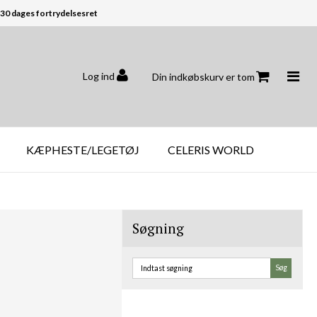
30 dages fortrydelsesret
Log ind
Din indkøbskurv er tom
KÆPHESTE/LEGETØJ
CELERIS WORLD
Søgning
Søg