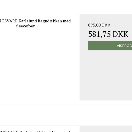
NGSVARE Karlslund Regndækken med
895,00 DKK
fleecefoer
581,75 DKK
VIS PRO