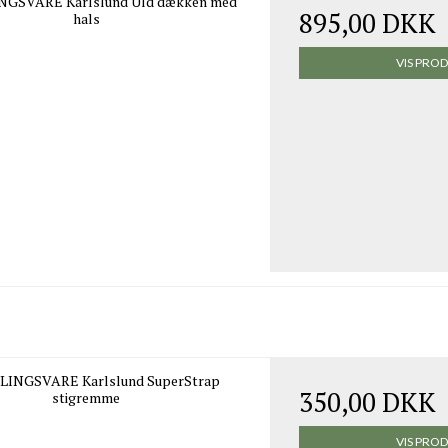
NGSVARE Karlslund Uld dækken med
895,00 DKK
hals
VIS PRO
LINGSVARE Karlslund SuperStrap
350,00 DKK
stigremme
VIS PRO