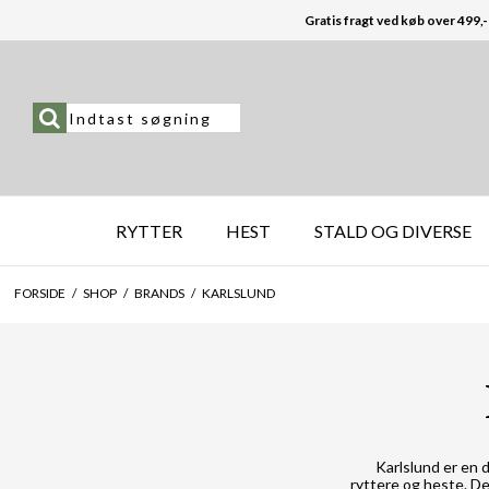
Gratis fragt ved køb over 499,-
RYTTER
HEST
STALD OG DIVERSE
FORSIDE
/
SHOP
/
BRANDS
/
KARLSLUND
Karlslund er en 
ryttere og heste. D