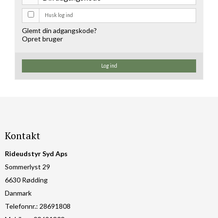
Husk log ind
Glemt din adgangskode?
Opret bruger
Log ind
Kontakt
Rideudstyr Syd Aps
Sommerlyst 29
6630 Rødding
Danmark
Telefonnr.
:
28691808