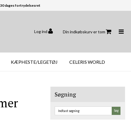
30 dages fortrydelsesret
Log ind
Din indkøbskurv er tom
KÆPHESTE/LEGETØJ
CELERIS WORLD
Søgning
mmer
Søg