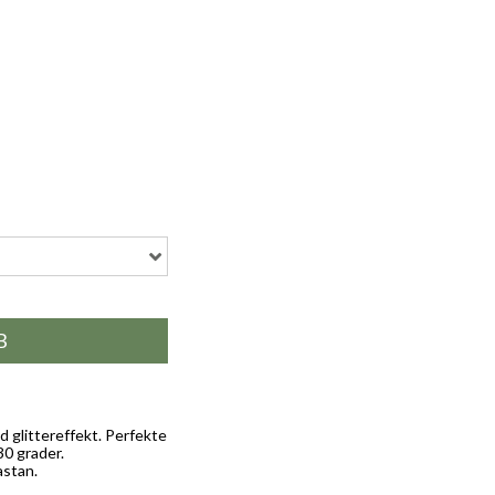
B
d glittereffekt. Perfekte
30 grader.
astan.