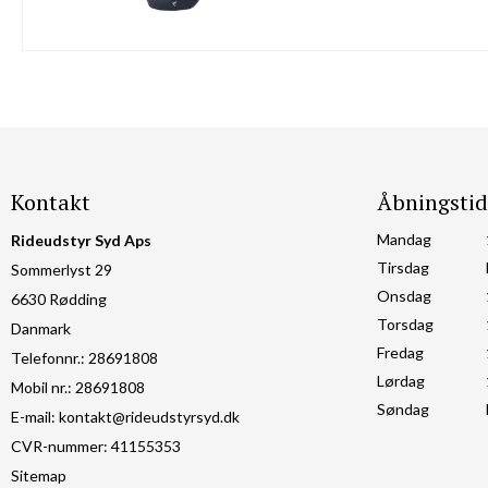
Kontakt
Åbningstid
Mandag
Rideudstyr Syd Aps
Tirsdag
Sommerlyst 29
Onsdag
6630 Rødding
Torsdag
Danmark
Fredag
Telefonnr.
:
28691808
Lørdag
Mobil nr.
:
28691808
Søndag
E-mail
:
kontakt@rideudstyrsyd.dk
CVR-nummer
:
41155353
Sitemap